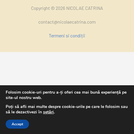
Copyright © 2026 NICOLAE CATRINA
contact@nicolaecatrina.com
Termeni si condiții
Folosim cookie-uri pentru a-ți oferi cea mai bună experiență pe
site-ul nostru web.
Poți să afli mai multe despre cookie-urile pe care le folosim sau
să le dezactivezi în
setări
.
Accept