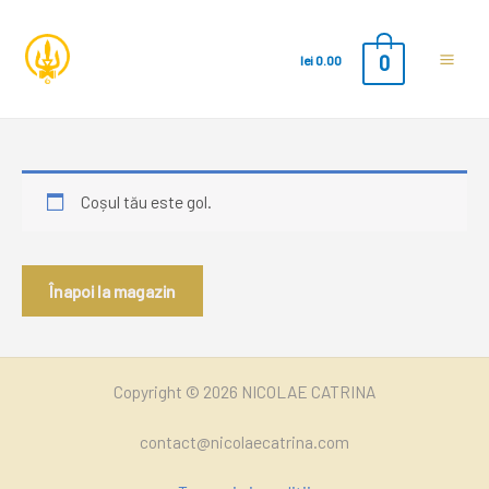
0
lei
0.00
Main
Men
Coșul tău este gol.
Înapoi la magazin
Copyright © 2026 NICOLAE CATRINA
contact@nicolaecatrina.com